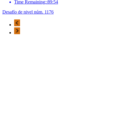
Time Remaining::89:54
Desafío de nivel núm. 1176