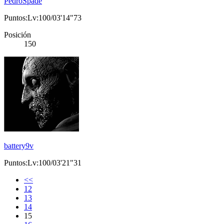
PedroSpade
Puntos:Lv:100/03'14"73
Posición
150
battery9v
Puntos:Lv:100/03'21"31
<<
12
13
14
15