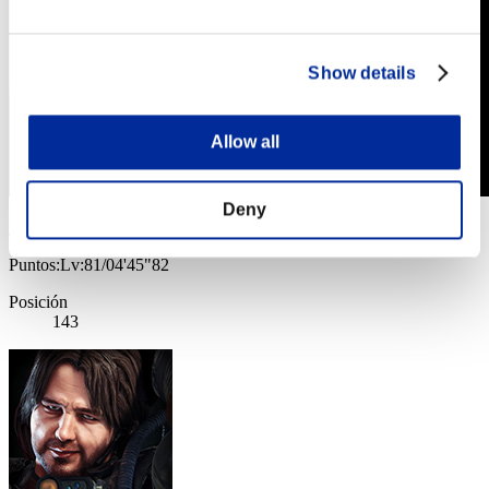
Show details
Allow all
Deny
DukeOfHeal
Puntos:Lv:81/04'45"82
Posición
143