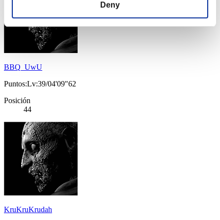
Deny
BBQ_UwU
Puntos:Lv:39/04'09"62
Posición
44
KruKruKrudah