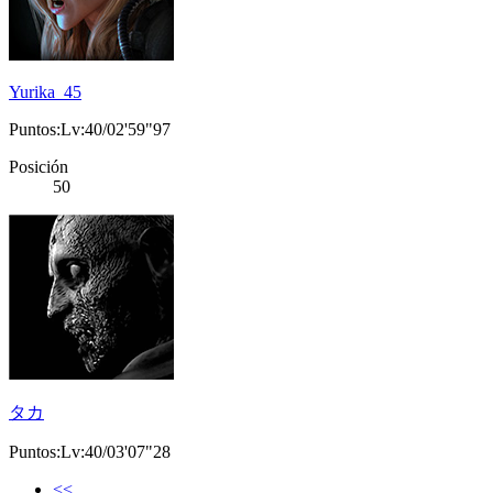
Yurika_45
Puntos:Lv:40/02'59"97
Posición
50
タカ
Puntos:Lv:40/03'07"28
<<