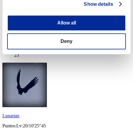
Show details
Allow all
まるまる0915
Puntos:Lv:20/08'17"08
Deny
Posición
23
Lunarian
Puntos:Lv:20/10'25"45