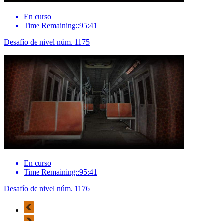
En curso
Time Remaining::95:41
Desafío de nivel núm. 1175
En curso
Time Remaining::95:41
Desafío de nivel núm. 1176