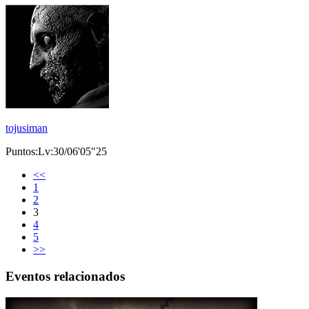
tojusiman
Puntos:Lv:30/06'05"25
<<
1
2
3
4
5
>>
Eventos relacionados