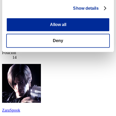
Show details
Allow all
Uzumaki1988
Deny
Puntos:Missions30/49'17"51
Posición
14
ZaraSpook