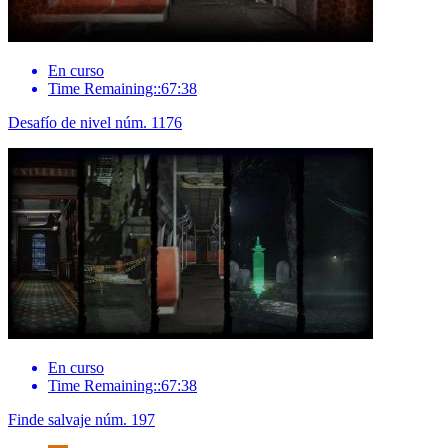
En curso
Time Remaining::67:38
Desafío de nivel núm. 1176
En curso
Time Remaining::67:38
Finde salvaje núm. 197