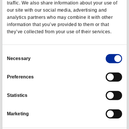
Nimitz
traffic. We also share information about your use of
our site with our social media, advertising and
Puntos:Missions30/48'02"29
analytics partners who may combine it with other
Posición
information that you’ve provided to them or that
12
they’ve collected from your use of their services.
Consent
Necessary
Selection
Preferences
SystemGlitch22
Puntos:Missions30/48'59"52
Statistics
Posición
13
Marketing