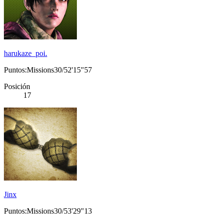
harukaze_poi.
Puntos:Missions30/52'15"57
Posición
17
Jinx
Puntos:Missions30/53'29"13