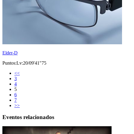
Elder-D
Puntos:Lv:20/09'41"75
<<
3
4
5
6
7
>>
Eventos relacionados