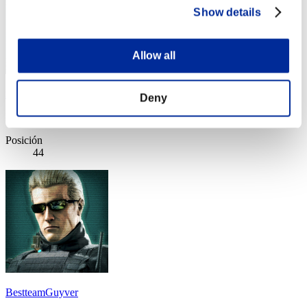
Show details
Allow all
ninufarlis
Deny
Puntos:Lv:20/03'25"93
Posición
44
BestteamGuyver