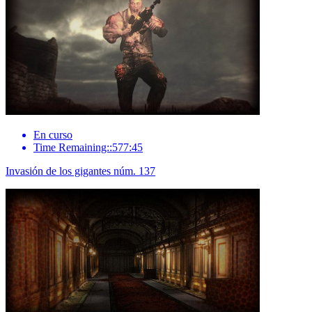
En curso
Time Remaining::577:45
Invasión de los gigantes núm. 137