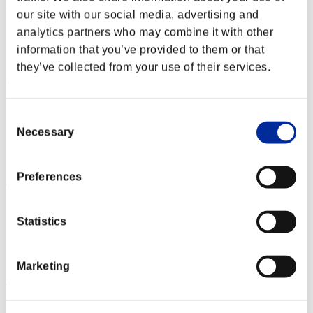
bluesky
our site with our social media, advertising and
Puntos:Lv:20/01'52"94
analytics partners who may combine it with other
information that you’ve provided to them or that
Posición
42
they’ve collected from your use of their services.
Consent
Necessary
Selection
Preferences
gamapyoko
Statistics
Puntos:Lv:20/03'05"25
Posición
43
Marketing