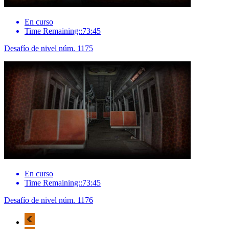
En curso
Time Remaining::73:45
Desafío de nivel núm. 1175
En curso
Time Remaining::73:45
Desafío de nivel núm. 1176