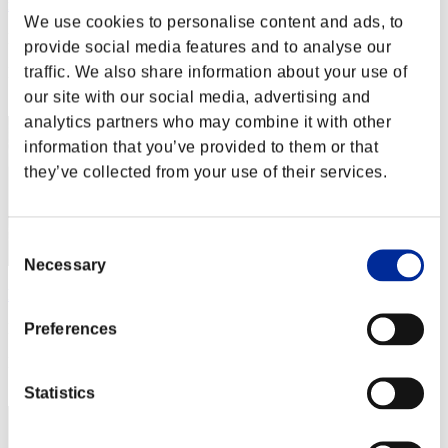
remo_man
We use cookies to personalise content and ads, to
Puntos:Lv:100/03'07"95
provide social media features and to analyse our
traffic. We also share information about your use of
Posición
122
our site with our social media, advertising and
analytics partners who may combine it with other
information that you’ve provided to them or that
they’ve collected from your use of their services.
Consent
Necessary
Selection
hadamiyo
Preferences
Puntos:Lv:100/03'10"82
Posición
123
Statistics