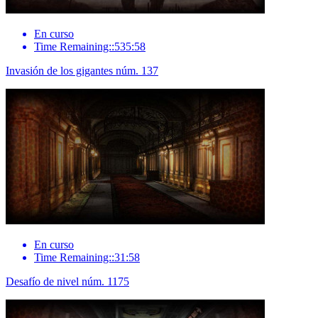
En curso
Time Remaining::535:58
Invasión de los gigantes núm. 137
En curso
Time Remaining::31:58
Desafío de nivel núm. 1175