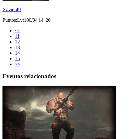
Xavier49
Puntos:Lv:100/04'14"26
<<
11
12
13
14
15
>>
Eventos relacionados