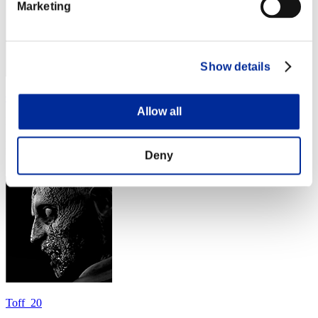
Marketing
Show details
Crazykitty85
Allow all
Puntos:Lv:100/03'11"20
Posición
Deny
124
Toff_20