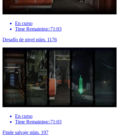
En curso
Time Remaining::71:03
Desafío de nivel núm. 1176
En curso
Time Remaining::71:03
Finde salvaje núm. 197