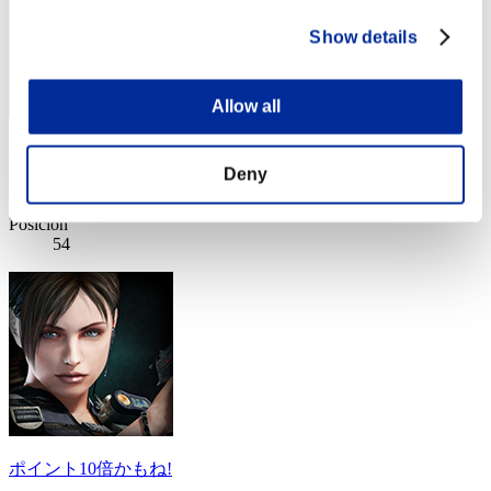
Show details
Allow all
Peruanoonline4791
Deny
Puntos:Lv:80/04'10"44
Posición
54
ポイント10倍かもね!