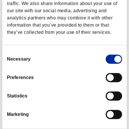
Jonnymk1
traffic. We also share information about your use of
our site with our social media, advertising and
Puntos:Lv:70/03'18"82
analytics partners who may combine it with other
Posición
information that you’ve provided to them or that
52
they’ve collected from your use of their services.
Consent
Necessary
Selection
Preferences
Starkiller51
Puntos:Lv:70/07'54"79
Statistics
Posición
53
Marketing