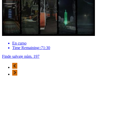
En curso
Time Remaining::71:30
Finde salvaje núm. 197