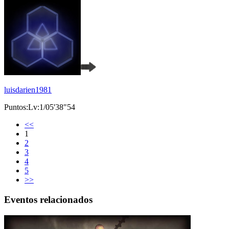
luisdarien1981
Puntos:Lv:1/05'38"54
<<
1
2
3
4
5
>>
Eventos relacionados