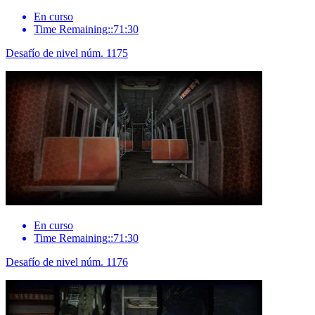
En curso
Time Remaining::71:30
Desafío de nivel núm. 1175
En curso
Time Remaining::71:30
Desafío de nivel núm. 1176