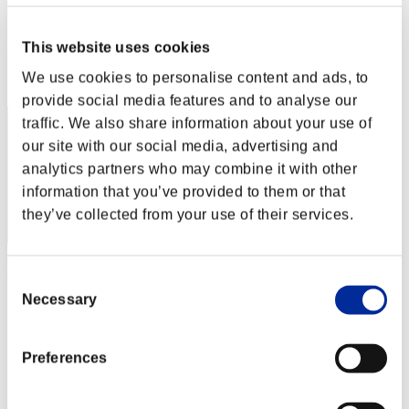
rider-t.k
Puntos:Lv:1/02'58"61
This website uses cookies
Posición
We use cookies to personalise content and ads, to
2
provide social media features and to analyse our
traffic. We also share information about your use of
our site with our social media, advertising and
analytics partners who may combine it with other
information that you’ve provided to them or that
they’ve collected from your use of their services.
Kamille
Consent
Necessary
Puntos:Lv:1/03'11"60
Selection
Posición
3
Preferences