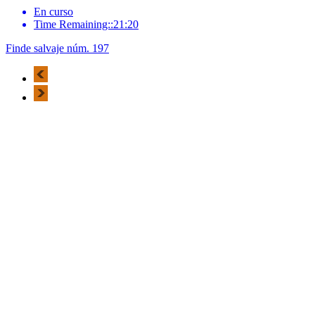
En curso
Time Remaining::21:20
Finde salvaje núm. 197