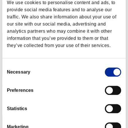
leon375
We use cookies to personalise content and ads, to
provide social media features and to analyse our
Puntos:Lv:1/01'52"42
traffic. We also share information about your use of
Posición
our site with our social media, advertising and
2
analytics partners who may combine it with other
information that you’ve provided to them or that
they’ve collected from your use of their services.
Consent
Necessary
Selection
Muu
Preferences
Puntos:Lv:1/01'53"78
Posición
Statistics
3
Marketing