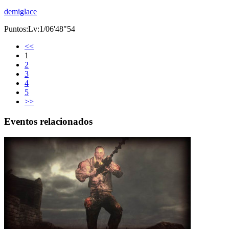
demiglace
Puntos:Lv:1/06'48"54
<<
1
2
3
4
5
>>
Eventos relacionados