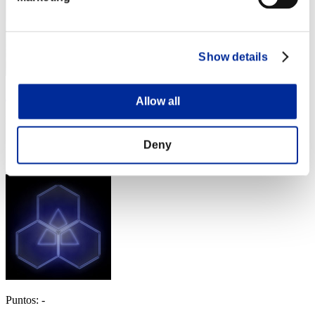
Show details
Aniki.tlr
Allow all
Puntos:Lv:1/02'10"25
Posición
Deny
4
Puntos: -