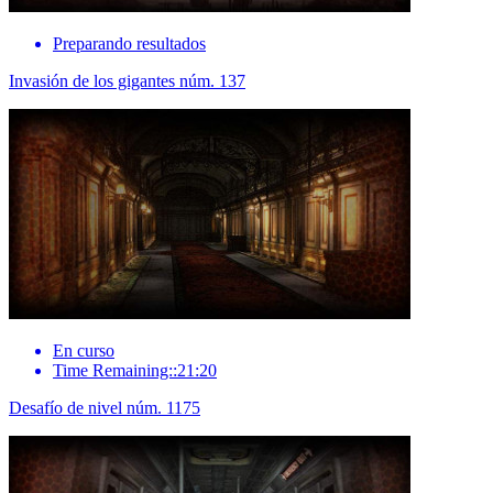
Preparando resultados
Invasión de los gigantes núm. 137
En curso
Time Remaining::21:20
Desafío de nivel núm. 1175