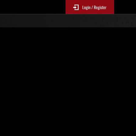
Login / Register
. 90
Ranking de eventos
 actualizan cada 6 horas.)
Puntos