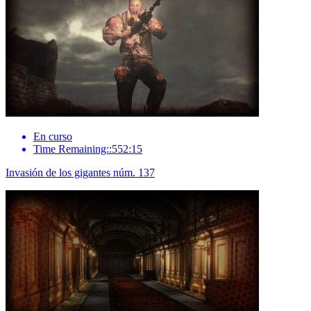
En curso
Time Remaining::552:15
Invasión de los gigantes núm. 137