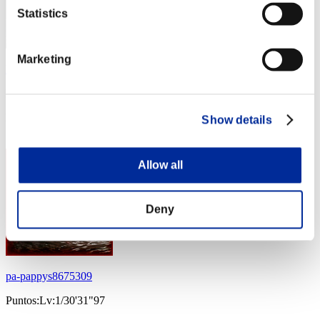
Statistics
Marketing
kiriot
Puntos:Lv:1/24'31"50
Posición
Show details
43
Allow all
Deny
pa-pappys8675309
Puntos:Lv:1/30'31"97