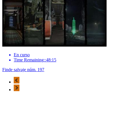
En curso
Time Remaining::48:15
Finde salvaje núm. 197