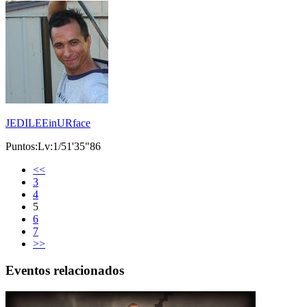
JEDILEEinURface
Puntos:Lv:1/51'35"86
<<
3
4
5
6
7
>>
Eventos relacionados