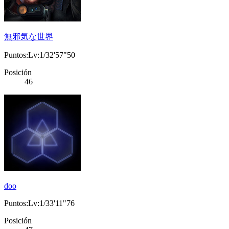
無邪気な世界
Puntos:Lv:1/32'57"50
Posición
46
doo
Puntos:Lv:1/33'11"76
Posición