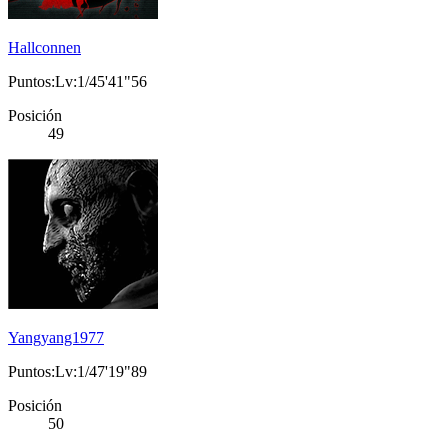
Hallconnen
Puntos:Lv:1/45'41"56
Posición
49
Yangyang1977
Puntos:Lv:1/47'19"89
Posición
50