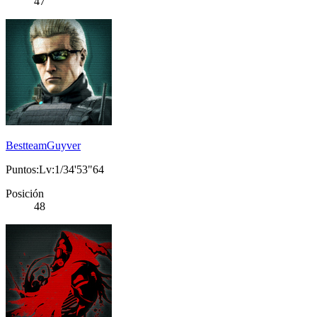
47
BestteamGuyver
Puntos:Lv:1/34'53"64
Posición
48