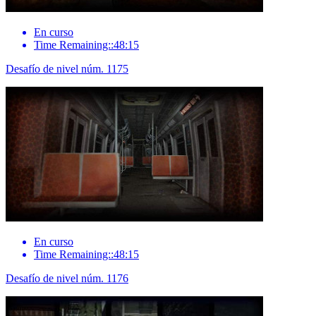
En curso
Time Remaining::48:15
Desafío de nivel núm. 1175
En curso
Time Remaining::48:15
Desafío de nivel núm. 1176