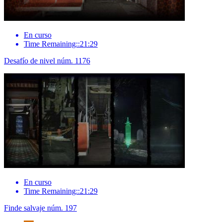
En curso
Time Remaining::21:29
Desafío de nivel núm. 1176
En curso
Time Remaining::21:29
Finde salvaje núm. 197