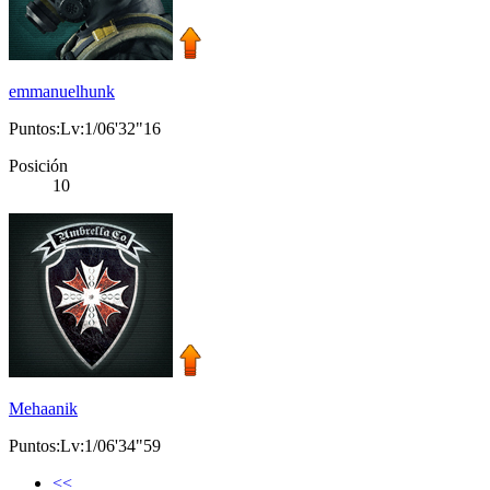
emmanuelhunk
Puntos:Lv:1/06'32"16
Posición
10
Mehaanik
Puntos:Lv:1/06'34"59
<<