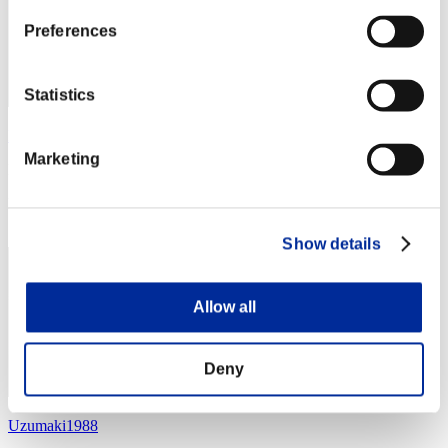
Preferences
Statistics
Nevalyn
Marketing
Puntos:Lv:1/03'59"88
Posición
4
Show details
Allow all
Deny
Uzumaki1988