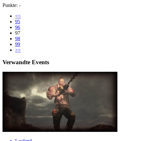
Punkte: -
<<
95
96
97
98
99
>>
Verwandte Events
Laufend