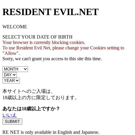
RESIDENT EVIL.NET
WELCOME
SELECT YOUR DATE OF BIRTH
Your browser is currently blocking cookies.
To use Resident Evil Net, please change your Cookies setting to
"Allow".
Sorry, we can't grant you access to this site this time.
本サイトへのご入場は、
18歳
以上の方に限定しております。
あなたは18歳以上ですか？
いいえ
RE NET is only available in English and Japanese.