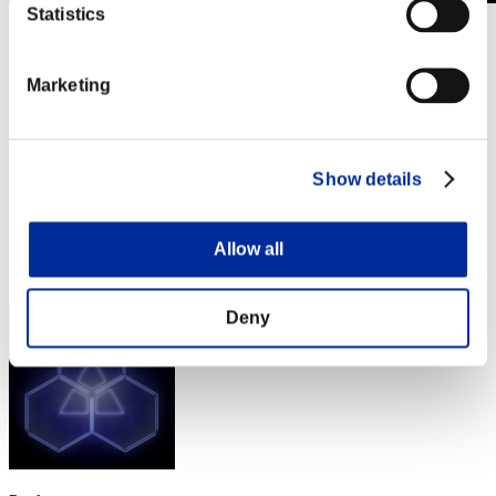
Statistics
Stufen-Herausforderung Nr. 289
06.02.2018 15:00 (JST) - 12.02.2018 15:00 (JST)
Event-Seite
Marketing
Solo
Koop
(Ranglisten werden alle 6 Stunden aktualisiert.)
Show details
Ranglisten
Allow all
Rang
221
Deny