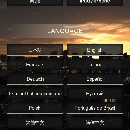
LANGUAGE
日本語
English
Français
Italiano
Deutsch
Español
Español Latinoamericano
Русский
Polski
Português do Brasil
繁體中文
简体中文