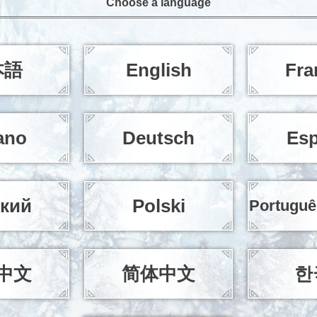
Choose a language
本語
English
Fra
iano
Deutsch
Esp
ский
Polski
Portuguê
中文
简体中文
한