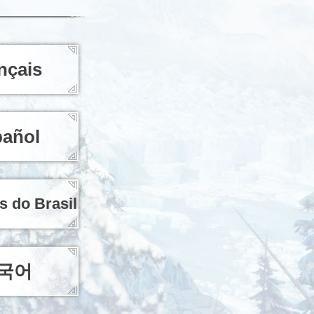
nçais
añol
s do Brasil
국어