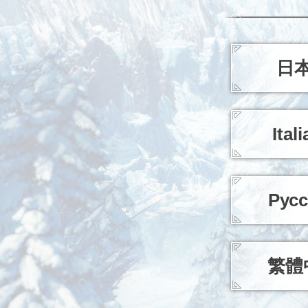
日
Ital
Рус
繁體